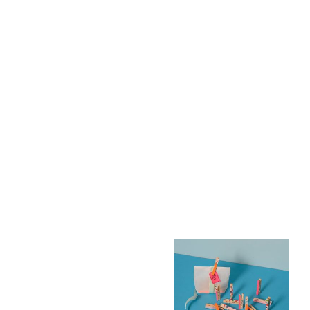
Lampenmonster
Tischlampe/
Papier
CHF 79.-
VERKAUFT